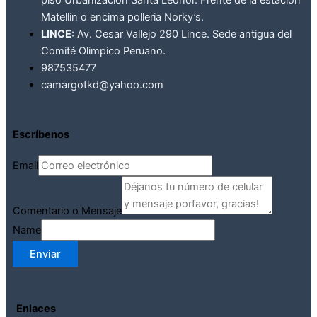
piso Urbanización Santa Leonor. Frente de la estación
Matellin o encima polleria Norky’s.
LINCE
: Av. Cesar Vallejo 290 Lince. Sede antigua del
Comité Olimpico Peruano.
987535477
camargotkd@yahoo.com
Escríbenos
Email
Comentario o Mensaje
Name
Enviar
Enlaces